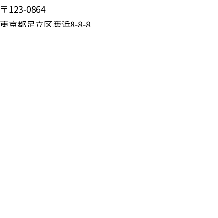
〒123-0864
TEL
東京都足立区鹿浜8-8-8
TEL:03-3855-9229
FAX:03-3855-0929
お問い合わせ
清掃のご予約はこちら
ハウスクリーニング
エアコンクリーニング